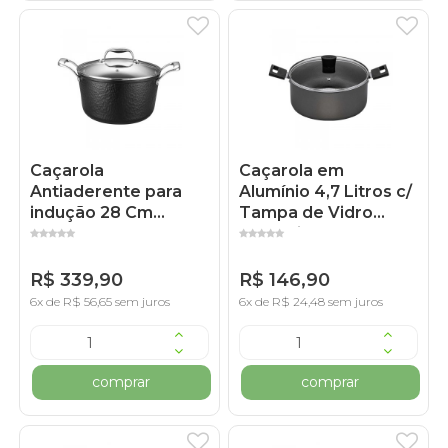
Caçarola
Caçarola em
Antiaderente para
Alumínio 4,7 Litros c/
indução 28 Cm
Tampa de Vidro
Gourmet Preta
Use+ Cinza
R$ 339,90
R$ 146,90
6x de R$ 56,65 sem juros
6x de R$ 24,48 sem juros
comprar
comprar