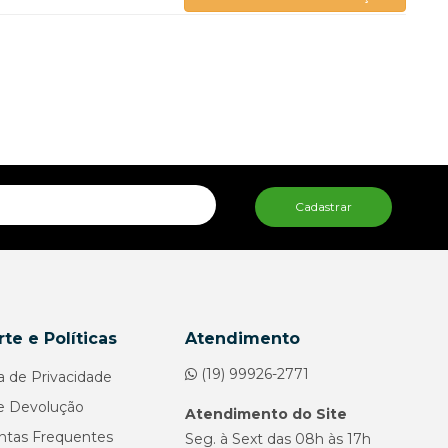
Cadastrar
te e Políticas
Atendimento
(19) 99926-2771
ca de Privacidade
e Devolução
Atendimento do Site
ntas Frequentes
Seg. à Sext das 08h às 17h