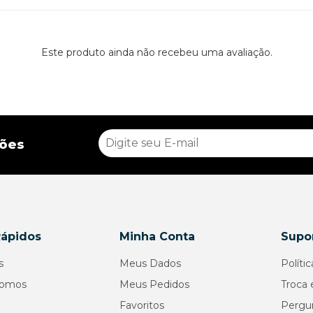
Este produto ainda não recebeu uma avaliação.
ções
Rápidos
Minha Conta
Supor
s
Meus Dados
Políti
omos
Meus Pedidos
Troca 
Favoritos
Pergu