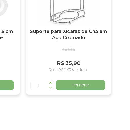
2,5 cm
Suporte para Xícaras de Chá em
ge
Aço Cromado
R$ 35,90
3x de R$ 11,97 sem juros
comprar