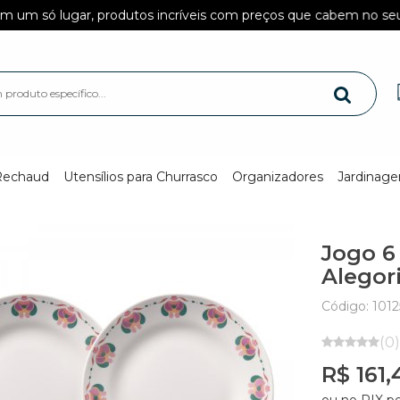
ugar, produtos incríveis com preços que cabem no seu bolso!
Rechaud
Utensílios para Churrasco
Organizadores
Jardinag
Jogo 6
Alegor
Código: 1012
(0)
R$ 161,