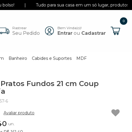
|
Tudo para sua casa em um só lugar, produtos incríveis 
0
Rastrear
Bem Vinda(o)!
Itens
Seu Pedido
Entrar
ou
Cadastrar
em
Banheiro
Cabides e Suportes
MDF
 Pratos Fundos 21 cm Coup
ia
57-6
Avaliar produto
40
un.