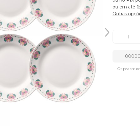
ou no PIX po
ou em até 6
Outras opçõ
Os prazos d