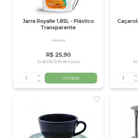
Jarra Royalle 1,85L - Plástico
Caçarol
Transparente
R$ 25,90
2x de R$ 12,95 sem juros
6x
comprar