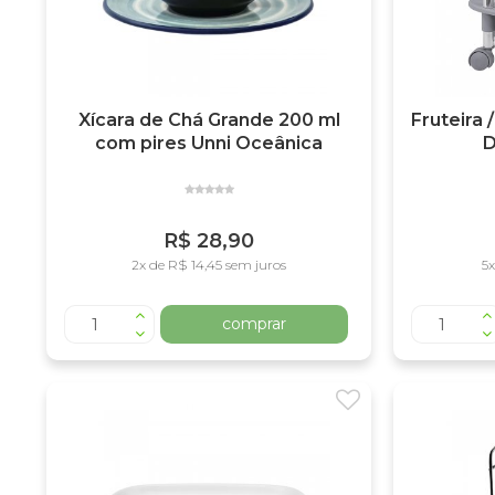
Xícara de Chá Grande 200 ml
Fruteira
com pires Unni Oceânica
D
R$ 28,90
2x de R$ 14,45 sem juros
5x
comprar