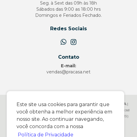
Seg. à Sext das 09h às 18h
Sábados das 9:00 as 18:00 hrs
Domingos e Feriados Fechado.
Redes Sociais
Contato
E-mail:
vendas@pracasa.net
PRACASA.NET COMERCIO DE ARTIGOS DOMESTICOS LTDA
|
Este site usa cookies para garantir que
17.083.331/0001-35 |
http://www.pracasa.net
| Av. Wanderley José
você obtenha a melhor experiência em
Vicentini - 1466 - Vila Canesso - Pedreira/SP - 13927136 - Telefone: (19)
nosso site. Ao continuar navegando,
99926-2771| E-mail:
vendas@pracasa.net
você concorda com a nossa
© Pracasa.Net
Política de Privacidade