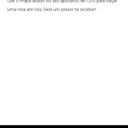
Use o mapa abaixo ou seu aplicativo de GPS para traçar
uma rota até nós. Será um prazer te receber!