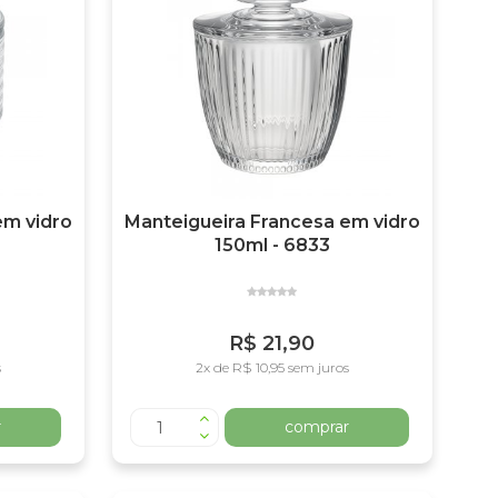
em vidro
Manteigueira Francesa em vidro
150ml - 6833
R$ 21,90
s
2x de R$ 10,95 sem juros
r
comprar