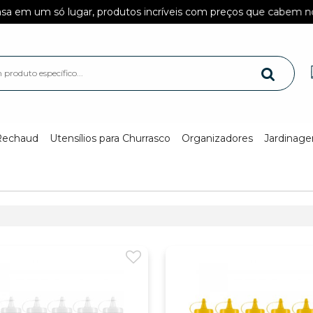
um só lugar, produtos incríveis com preços que cabem no seu b
Rechaud
Utensílios para Churrasco
Organizadores
Jardinag