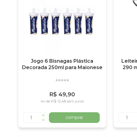
Jogo 6 Bisnagas Plástica
Leitei
Decorada 250ml para Maionese
290 m
R$ 49,90
4x de R$ 12,48 sem juros
comprar