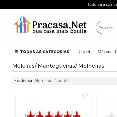
Tudo para sua casa em 
TODAS AS CATEGORIAS
Cozinha
Móveis
Meleiras/ Mantegueiras/ Molheiras
ordernar