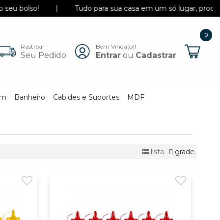
olso!
|
Tudo para sua casa em um só lugar, produtos in
0
Rastrear
Bem Vinda(o)!
Itens
Seu Pedido
Entrar
ou
Cadastrar
em
Banheiro
Cabides e Suportes
MDF
lista
grade