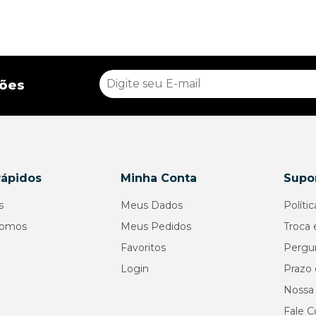
ções
Rápidos
Minha Conta
Supor
s
Meus Dados
Políti
omos
Meus Pedidos
Troca 
Favoritos
Pergu
Login
Prazo 
Nossa 
Fale 