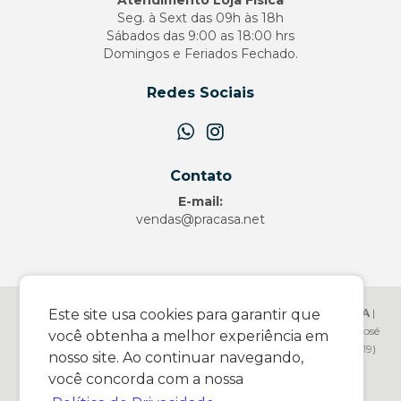
Seg. à Sext das 09h às 18h
Sábados das 9:00 as 18:00 hrs
Domingos e Feriados Fechado.
Redes Sociais
Contato
E-mail:
vendas@pracasa.net
PRACASA.NET COMERCIO DE ARTIGOS DOMESTICOS LTDA
|
Este site usa cookies para garantir que
17.083.331/0001-35 |
http://www.pracasa.net
| Av. Wanderley José
você obtenha a melhor experiência em
Vicentini - 1466 - Vila Canesso - Pedreira/SP - 13927136 - Telefone: (19)
nosso site. Ao continuar navegando,
99926-2771| E-mail:
vendas@pracasa.net
você concorda com a nossa