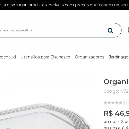
ugar, produtos incríveis com preços que cabem no seu bolso!
Rechaud
Utensílios para Churrasco
Organizadores
Jardinag
Organi
Código: N72
(0)
R$ 46,
ou no PIX p
ou em até 4x