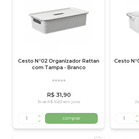
Cesto N°02 Organizador Rattan
Cesto N°0
com Tampa - Branco
R$ 31,90
3x de R$ 10,63 sem juros
2x
comprar