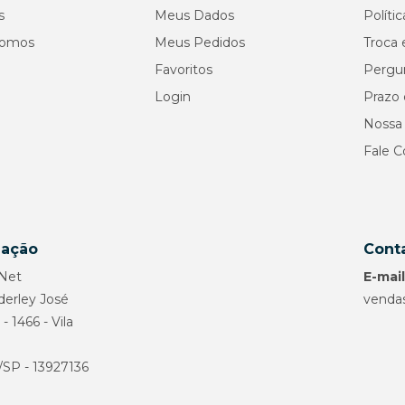
s
Meus Dados
Políti
omos
Meus Pedidos
Troca 
Favoritos
Pergu
Login
Prazo 
Nossa 
Fale 
zação
Cont
.Net
E-mail
derley José
venda
 - 1466 - Vila
/SP - 13927136