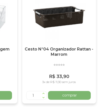
agem
Cesto N°04 Organizador Rattan -
Marrom
R$ 33,90
3x de R$ 11,30 sem juros
comprar