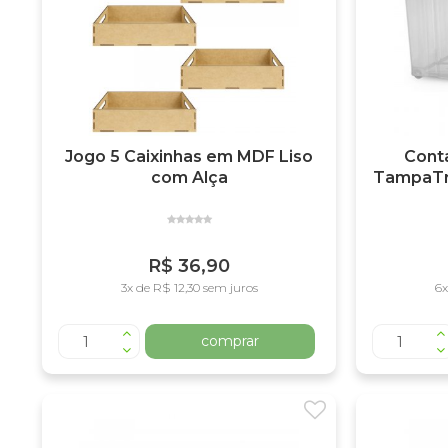
Jogo 5 Caixinhas em MDF Liso
Conta
com Alça
TampaTra
R$ 36,90
3x de R$ 12,30 sem juros
6x
comprar