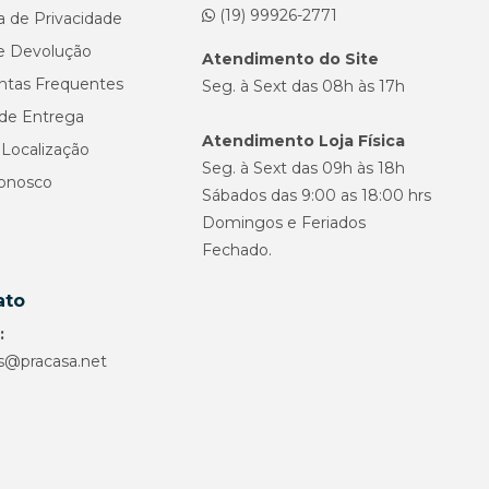
(19) 99926-2771
ca de Privacidade
e Devolução
Atendimento do Site
ntas Frequentes
Seg. à Sext das 08h às 17h
de Entrega
Atendimento Loja Física
Localização
Seg. à Sext das 09h às 18h
Conosco
Sábados das 9:00 as 18:00 hrs
Domingos e Feriados
Fechado.
ato
:
s@pracasa.net